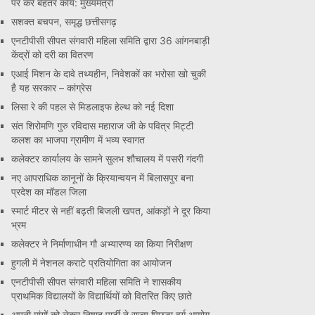
पर करें बेहतर कार्य: मुख्यमंत्री
सशक्त बचपन, समृद्ध छत्तीसगढ़
एनटीपीसी सीपत संगवारी महिला समिति द्वारा 36 आंगनबाड़ी
केंद्रों को दरी का वितरण
एआई मिशन के दावे तथ्यहीन, निवेशकों का भरोसा खो चुकी
है यह सरकार – कांग्रेस
लिसा रे की पहल से मिडलाइफ हेल्थ को नई दिशा
संत शिरोमणि गुरु रविदास महाराज जी के पवित्र मिट्टी
कलश का भाजपा ग्रामीण में भव्य स्वागत
कलेक्टर कार्यालय के सामने सुलभ शौचालय में पसरी गंदगी
नए आपराधिक कानूनों के क्रियान्वयन में बिलासपुर बना
प्रदेश का मॉडल जिला
स्मार्ट मीटर से नहीं बढ़ती बिजली खपत, आंकड़ों ने दूर किया
भ्रम
कलेक्टर ने निर्माणाधीन गौ अभ्यारण्य का किया निरीक्षण
हुगली में नेशनल कराटे प्रतियोगिता का आयोजन
एनटीपीसी सीपत संगवारी महिला समिति ने शासकीय
प्राथमिक विद्यालयों के विद्यार्थियों को वितरित किए छाते
अपनी मांगों को लेकर निषाद पार्टी ने राज्य पिछड़ा वर्ग आयोग