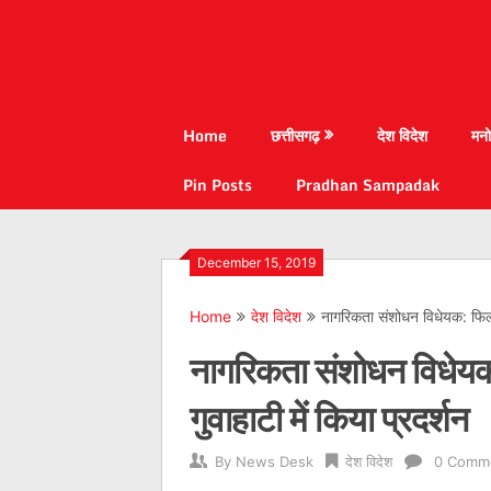
Home
छत्तीसगढ़
देश विदेश
मनो
Pin Posts
Pradhan Sampadak
December 15, 2019
Home
देश विदेश
नागरिकता संशोधन विधेयक: फिल्म-
नागरिकता संशोधन विधेयक:
गुवाहाटी में किया प्रदर्शन
By
News Desk
देश विदेश
0 Comm