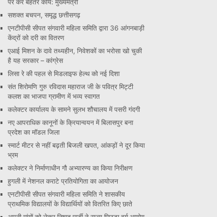
पर करें बेहतर कार्य: मुख्यमंत्री
सशक्त बचपन, समृद्ध छत्तीसगढ़
एनटीपीसी सीपत संगवारी महिला समिति द्वारा 36 आंगनबाड़ी
केंद्रों को दरी का वितरण
एआई मिशन के दावे तथ्यहीन, निवेशकों का भरोसा खो चुकी
है यह सरकार – कांग्रेस
लिसा रे की पहल से मिडलाइफ हेल्थ को नई दिशा
संत शिरोमणि गुरु रविदास महाराज जी के पवित्र मिट्टी
कलश का भाजपा ग्रामीण में भव्य स्वागत
कलेक्टर कार्यालय के सामने सुलभ शौचालय में पसरी गंदगी
नए आपराधिक कानूनों के क्रियान्वयन में बिलासपुर बना
प्रदेश का मॉडल जिला
स्मार्ट मीटर से नहीं बढ़ती बिजली खपत, आंकड़ों ने दूर किया
भ्रम
कलेक्टर ने निर्माणाधीन गौ अभ्यारण्य का किया निरीक्षण
हुगली में नेशनल कराटे प्रतियोगिता का आयोजन
एनटीपीसी सीपत संगवारी महिला समिति ने शासकीय
प्राथमिक विद्यालयों के विद्यार्थियों को वितरित किए छाते
अपनी मांगों को लेकर निषाद पार्टी ने राज्य पिछड़ा वर्ग आयोग