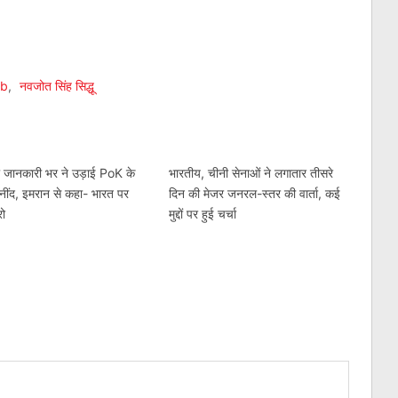
am
l
are
ab
,
नवजोत सिंह सिद्धू
 जानकारी भर ने उड़ाई PoK के
भारतीय, चीनी सेनाओं ने लगातार तीसरे
ींद, इमरान से कहा- भारत पर
दिन की मेजर जनरल-स्तर की वार्ता, कई
रो
मुद्दों पर हुई चर्चा