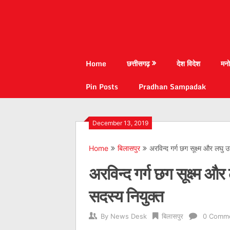
Home
छत्तीसगढ़
देश विदेश
मनो
Pin Posts
Pradhan Sampadak
December 13, 2019
Home
बिलासपुर
अरविन्द गर्ग छग सूक्ष्म और लघु
अरविन्द गर्ग छग सूक्ष्म 
सदस्य नियुक्त
By
News Desk
बिलासपुर
0 Comm