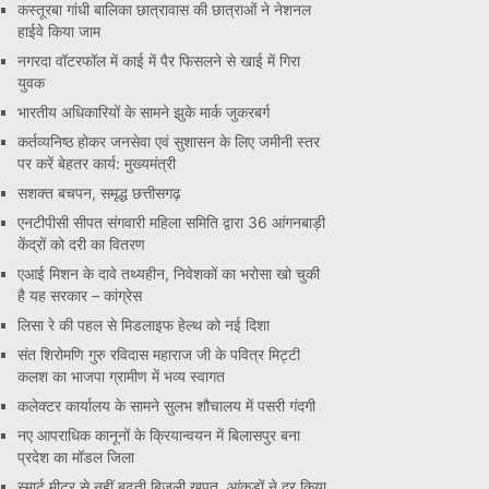
कस्तूरबा गांधी बालिका छात्रावास की छात्राओं ने नेशनल
हाईवे किया जाम
नगरदा वॉटरफॉल में काई में पैर फिसलने से खाई में गिरा
युवक
भारतीय अधिकारियों के सामने झुके मार्क जुकरबर्ग
कर्तव्यनिष्ठ होकर जनसेवा एवं सुशासन के लिए जमीनी स्तर
पर करें बेहतर कार्य: मुख्यमंत्री
सशक्त बचपन, समृद्ध छत्तीसगढ़
एनटीपीसी सीपत संगवारी महिला समिति द्वारा 36 आंगनबाड़ी
केंद्रों को दरी का वितरण
एआई मिशन के दावे तथ्यहीन, निवेशकों का भरोसा खो चुकी
है यह सरकार – कांग्रेस
लिसा रे की पहल से मिडलाइफ हेल्थ को नई दिशा
संत शिरोमणि गुरु रविदास महाराज जी के पवित्र मिट्टी
कलश का भाजपा ग्रामीण में भव्य स्वागत
कलेक्टर कार्यालय के सामने सुलभ शौचालय में पसरी गंदगी
नए आपराधिक कानूनों के क्रियान्वयन में बिलासपुर बना
प्रदेश का मॉडल जिला
स्मार्ट मीटर से नहीं बढ़ती बिजली खपत, आंकड़ों ने दूर किया