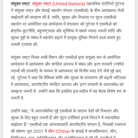
संयुक्त राष्ट्र
.
संयुक्त राष्ट्र (United Nations)
महासचिव एंटोनियो गुटेरस
ने संयुक्त राष्ट्र और शंघाई सहयोग संगठन (एससीओ) के बीच आतंकवाद-रोधी
साझेदारी की सराहना की है. शांति, सुरक्षा और स्थिरता पर यूएन-एससीओ
सहयोग पर आयोजित एक कार्यक्रम में मंगलवार को गुटेरस ने एससीओ को
क्षेत्रीय कूटनीति, बहुराष्ट्रवाद और यूरेशिया में सबसे ज्यादा जरूरी शांति और
सुरक्षा मुद्दों के संबंध में सहयोग बढ़ाने में प्रमुख भूमिका निभाने वाला बताते हुए
उसकी प्रशंसा की.
संयुक्त राष्ट्र स्थित रूसी मिशन और एससीओ द्वारा संयुक्त रूप से आयोजित
कार्यक्रम में आतंकवाद और संगठित अपराध में संबंध और ड्रग तस्करी (नशीले
पदार्थो की तस्करी) के माध्यम से आतंकवाद को वित्तीय मदद देने जैसे मुद्दे छाए
रहे. गुटेरस ने कहा कि वैश्विक शांति और सुरक्षा के वातावरण की बढ़ती जटिलता
में आतंकवाद, अंतर्राष्ट्रीय संगठित अपराध और ड्रग तस्करी के अंतरसंबंध को
समझना जरूरी है. उन्होंने कहा कि इसलिए इस माहौल में यह बैठक विशेष रूप से
जरूरी है.
उन्होंने कहा, “ये अंतरसंबंधित मुद्दे एससीओ के सदस्य देशों की स्थिरता और
सुरक्षा के लिए बहुत जरूरी हैं और यूएन एजेंसियां इनसे निपटने में स्वाभाविक
साझेदार हैं.” एससीओ एक अंतरसरकारी अंतर्राष्ट्रीय संगठन है, जिसकी स्थापना
की घोषणा जून 2001 में
चीन (China)
के शंघाई में कजाकिस्तान, चीन,
किर्गिस्तान, रूस, ताजिकिस्तान और उजबेकिस्तान ने की थी. एससीओ में