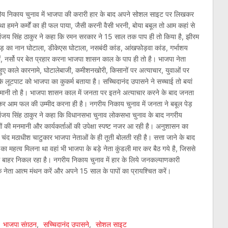
नगरीय निकाय चुनाव में भाजपा की करारी हार के बाद अपने सोशल साइट पर लिखकर
ा हमने कर्मों का ही फल पाया, जैसी करनी वैसी भरनी, बोया बबूल तो आम कहां से
 धनंजय सिंह ठाकुर ने कहा कि रमन सरकार ने 15 साल तक पाप ही तो किया है, झीरम
ोड़ का नान घोटाला, डीकेएस घोटाला, नसबंदी कांड, आंखफोड़वा कांड, गर्भाशय
ों, नर्सो पर बेत प्रहार करना भाजपा शासन काल के पाप ही तो है। भाजपा नेता
ुए काले कारनामे, घोटालेबाजी, कमीशनखोरी, किसानों पर अत्याचार, युवाओं पर
के लूटपाट को भाजपा का कुकर्म बताया है। सच्चिदानंद उपासने ने सच्चाई तो बयां
ानी तो है। भाजपा शासन काल में जनता पर इतने अत्याचार करने के बाद जनता
गाकर आम फल की उम्मीद करना ही है। नगरीय निकाय चुनाव में जनता ने बबूल पेड़
 धनंजय सिंह ठाकुर ने कहा कि विधानसभा चुनाव लोकसभा चुनाव के बाद नगरीय
ाओं की मनमानी और कार्यकर्ताओं की उपेक्षा स्पष्ट नजर आ रही है। अनुशासन का
चंद मठाधीश चाटुकार भाजपा नेताओं के ही तूती बोलती रही है। सत्ता जाने के बाद
ओं का महत्व मिलना था वहां भी भाजपा के बड़े नेता कुंडली मार कर बैठ गये है, जिससे
म से बाहर निकल रहा है। नगरीय निकाय चुनाव में हार के लिये जनकल्याणकारी
के नेता आत्म मंथन करें और अपने 15 साल के पापों का प्रायश्चित करें।
am
l
are
,
भाजपा संग़ठन
,
सच्चिदानंद उपासने
,
सोशल साइट