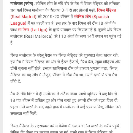
मालोरका (स्पेन).
स्पेनिश लीग के नौवें दौर के मैच में रियल मैड्रिड को शनिवार
रात यहां रियल मालोरका के खिलाफ 0-1 से हार झेलनी पड़ी.
रियल मैड्रिड
(Real Madrid)
की 2019-20 सीजन में
स्पेनिश लीग (Spanish
League)
में यह पहली हार है. इस हार के बाद रियल की टीम 18 अंकों के
साथ
ला लिगा (La Liga)
के दूसरे पायदान पर खिसक गई है. दूसरी ओर रियल
मालोरका (Real Mallorca) की ) 10 अंकों के साथ 14वें स्थान पर पहुंच गई
है.
रियल मालोरका के घरेलू मैदान पर रियल मैड्रिड की शुरुआत बेहद खराब रही.
इस मैच में रियल मैड्रिड की ओर से ईडन हैजार्ड, गैरेथ बेल, लूका मॉड्रिच और
टॉनी क्रूस नहीं खेले. इसका खामियाजा टीम को हारकर भुगतना पड़ा. रियल
मैड्रिड का यह लीग में मौजूदा सीजन में नौवां मैच था. उसने इनमें से पांच मैच
जीते हैं.
मैच के नौवें मिनट में ही मालोरका ने अटैक किया. लागो जूनियर ने बाएं विंग से
18 गज बॉक्स में दाखिल हुए और गोल करते हुए अपनी टीम को बढ़त दिला दी.
पहला गाले करने के बाद पहले हाफ में मालोरका ने कई प्रयास किए, लेकिन उसे
सफलता नहीं मिली.
रियल मैड्रिड के स्ट्राइकर करीम बेंजेमा भी एक बार गोल करने के करीब पहुंचे,
लेकिन गेंद पोस्ट पर लगकर वापस आ गई. दूसरे हाफ में रियल मैड्रिड को