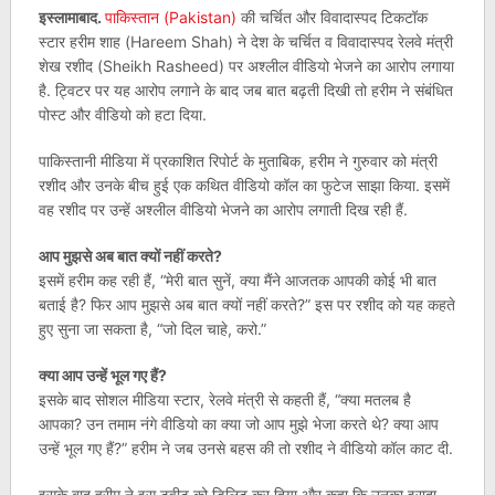
इस्लामाबाद.
पाकिस्तान (Pakistan)
की चर्चित और विवादास्पद टिकटॉक
स्टार हरीम शाह (Hareem Shah) ने देश के चर्चित व विवादास्पद रेलवे मंत्री
शेख रशीद (Sheikh Rasheed) पर अश्लील वीडियो भेजने का आरोप लगाया
है. ट्विटर पर यह आरोप लगाने के बाद जब बात बढ़ती दिखी तो हरीम ने संबंधित
पोस्ट और वीडियो को हटा दिया.
पाकिस्तानी मीडिया में प्रकाशित रिपोर्ट के मुताबिक, हरीम ने गुरुवार को मंत्री
रशीद और उनके बीच हुई एक कथित वीडियो कॉल का फुटेज साझा किया. इसमें
वह रशीद पर उन्हें अश्लील वीडियो भेजने का आरोप लगाती दिख रही हैं.
आप मुझसे अब बात क्यों नहीं करते?
इसमें हरीम कह रही हैं, “मेरी बात सुनें, क्या मैंने आजतक आपकी कोई भी बात
बताई है? फिर आप मुझसे अब बात क्यों नहीं करते?” इस पर रशीद को यह कहते
हुए सुना जा सकता है, “जो दिल चाहे, करो.”
क्या आप उन्हें भूल गए हैं?
इसके बाद सोशल मीडिया स्टार, रेलवे मंत्री से कहती हैं, “क्या मतलब है
आपका? उन तमाम नंगे वीडियो का क्या जो आप मुझे भेजा करते थे? क्या आप
उन्हें भूल गए हैं?” हरीम ने जब उनसे बहस की तो रशीद ने वीडियो कॉल काट दी.
इसके बाद हरीम ने इस ट्वीट को डिलिट कर दिया और कहा कि उनका इरादा