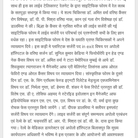
साथ ही इस का लाईव टेलिकास्ट रेलनेट के द्वारा साइटिफिक फोरम में रेल क्लब
के सतपुड़ा सभागृह मे किया गया। ये शल्य चिकित्सा डाॅ. अमित वर्मा वरिष्ठ कैंसर
रोग विषेषज्ञ, डाॅ. पी. पी. मिश्रा वरिष्ठ नाक, कान एवं गला रोग विशेषज्ञ एवं डाॅ.
डालमिया ने की। बिल्हा के कैंसर से ग्रसित मरीज की लाईव सर्जरी की गई
साइटिफिक फोरम में लाईव सर्जरी पर परिचर्चा एवं प्रश्नोत्तरी सभी के लिए ज्ञान
वर्धक रहा। इस साइटिफिक फोरम मे देश के ख्याति प्राप्त चिकित्सकों ने अपने
व्याख्यान दिये। इस कड़ी मे प्लास्टिक सर्जरी पद in exit विषय पर अपोलो
हाॅस्पिटल के वरिष्ठ सर्जन डाॅ. सुनिल कुमार केडिया ने फियोथैरेपि इन हेड एण्ड
नेक कैंसर विषय पर डाॅ. अमित वर्मा ने टाटा मेमोरियल मुम्बई से आये डाॅ.
शिवकुमार त्यागराजन ने मैंनेजमेंट आफ प्री मेलिंगनेट लिसंनस आफ ओरल
फेविरो एण्ड ओरल कैंसर विषय पर व्याख्यान दिया। सांस्कृतिक फोरम के दुसरे
दिन डाॅ. एस. के. सिंग प्राॅब्लम फेस्ड इएनटी रिलेटेड मेड्युला एक्जामिनेशन
विषय पर डाॅ. निर्मला गुप्ता, डाॅ. हेमन्त वी. शंकर ने फेस रिपोर्ट प्रस्तुत की डाॅ.
वितेष एस. डी ए. तोसिफ अहमद ने स्टेराॅइड इवोलशन इन मैनेजमैट आफ
इडियोपेथिक सडन एस. एन. एच. एल. विषय पर डां. के. पी. वर्मा द्वारा कुछ
रोचक फेस प्रस्तुत किये जायेंगे । डाॅ. दीपक डालमिया ने क्लीयर इमप्लांट
सर्जरी विषय पर व्याख्यान देंगे। लाइव सर्जरी का संपूर्ण समन्यवय अपोलो प्रबंधन
एवं रेल्वे के डाॅ. चक्रवर्ति डाॅ. आर. पी. मिश्रा एवं डाॅ. सी. के. दास द्वारा किया
गया। रेल्वे के मेडिकल डायरेक्टर एवं अपोलो हाॅस्पिटल बिलासपुर कि मूख्य
कार्यपालन अधिकारी ने भविष्य मे इस प्रकार के और आयोजनो की आवश्यकता