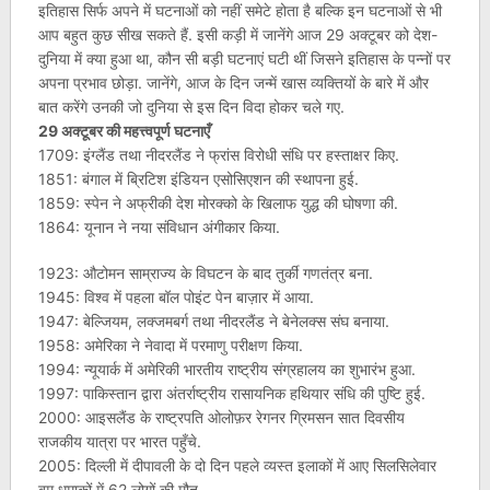
इतिहास सिर्फ अपने में घटनाओं को नहीं समेटे होता है बल्कि इन घटनाओं से भी
आप बहुत कुछ सीख सकते हैं. इसी कड़ी में जानेंगे आज 29 अक्टूबर को देश-
दुनिया में क्या हुआ था, कौन सी बड़ी घटनाएं घटी थीं जिसने इतिहास के पन्नों पर
अपना प्रभाव छोड़ा. जानेंगे, आज के दिन जन्में खास व्यक्तियों के बारे में और
बात करेंगे उनकी जो दुनिया से इस दिन विदा होकर चले गए.
29 अक्टूबर की महत्त्वपूर्ण घटनाएँ
1709: इंग्लैंड तथा नीदरलैंड ने फ्रांस विरोधी संधि पर हस्ताक्षर किए.
1851: बंगाल में ब्रिटिश इंडियन एसोसिएशन की स्थापना हुई.
1859: स्पेन ने अफ्रीकी देश मोरक्को के खिलाफ युद्ध की घोषणा की.
1864: यूनान ने नया संविधान अंगीकार किया.
1923: औटोमन साम्राज्य के विघटन के बाद तुर्की गणतंत्र बना.
1945: विश्व में पहला बॉल पोइंट पेन बाज़ार में आया.
1947: बेल्जियम, लक्जमबर्ग तथा नीदरलैंड ने बेनेलक्स संघ बनाया.
1958: अमेरिका ने नेवादा में परमाणु परीक्षण किया.
1994: न्यूयार्क में अमेरिकी भारतीय राष्ट्रीय संग्रहालय का शुभारंभ हुआ.
1997: पाकिस्तान द्वारा अंतर्राष्ट्रीय रासायनिक हथियार संधि की पुष्टि हुई.
2000: आइसलैंड के राष्ट्रपति ओलोफ़र रेगनर ग्रिमसन सात दिवसीय
राजकीय यात्रा पर भारत पहुँचे.
2005: दिल्ली में दीपावली के दो दिन पहले व्यस्त इलाकों में आए सिलसिलेवार
बम धमाकों में 62 लोगों की मौत.