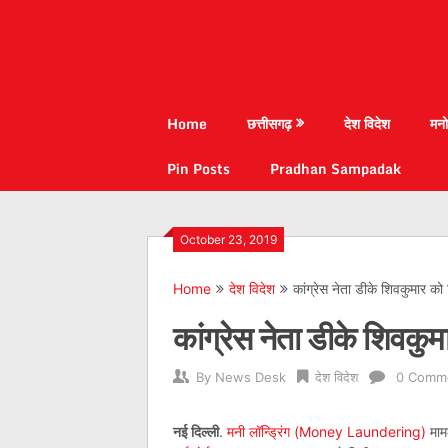
Home
छत्तीसगढ़
देश विदेश
मनो
Pin Posts
Pradhan Sampadak
October 23, 2019
Home
देश विदेश
कांग्रेस नेता डीके शिवकुमार को
कांग्रेस नेता डीके शिवकुम
By
News Desk
देश विदेश
0 Comm
नई दिल्ली
.
मनी लॉन्ड्रिंग (Money Laundering)
मामल