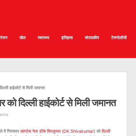
रंजन
खेल
स्वास्थ्य
इतिहास
संपादकीय
टेक्नोलॉजी
 दिल्ली हाईकोर्ट से मिली जमानत
ार को दिल्ली हाईकोर्ट से मिली जमानत
ents
े में गिरफ्तार
कांग्रेस नेता डीके शिवकुमार (DK Shivakumar)
को
दिल्ली