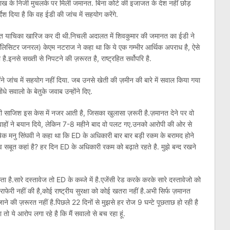
 के निजी मुचलके पर मिली जमानत. बिना कोर्ट की इजाजत के देश नहीं छोड़
्देश दिया है कि वह ईडी की जांच में सहयोग करेंगे.
जमानत याचिका खारिज कर दी थी.निचली अदालत में शिवकुमार की जमानत का ईडी ने
िसिटर जनरल) केएम नटराज ने कहा था कि ये एक गम्भीर आर्थिक अपराध है, ऐसे
 है.इनसे सख्ती से निपटने की ज़रूरत है, राष्ट्रहित सर्वोपरि है.
ंने जांच में सहयोग नहीं दिया. जब उनसे खेती की ज़मीन की बारे में सवाल किया गया
े सवालो के बेतुके जवाब उन्होंने दिए.
री साजिश इस केस में नजर आती है, जिसका खुलासा ज़रूरी है.ज़मानत देने पर वो
गवाहों ने बयान दिये, लेकिन 7-8 महीने बाद वो पलट गए.उनको आरोपी की ओर से
क मनु सिंघवी ने कहा था कि ED के अधिकारी बार बार बड़ी रकम के बरामद होने
व सबूत कहां है? हर दिन ED के अधिकारी रकम को बढ़ाते रहते है. मुझे बन्द रखने
है.सारे दस्तावेज तो ED के कब्जे में है.एजेंसी रेड करके करके सारे दस्तावेजो को
 हेराफेरी नहीं की है,कोई राष्ट्रीय सुरक्षा को कोई खतरा नहीं है.अभी सिर्फ ज़मानत
ने की ज़रूरत नहीं है.पिछले 22 दिनों से मुझसे हर रोज 9 घन्टे पूछताछ हो रही है
 तो ये आरोप लगा रहे है कि मैं सवालो से बच रहा हूं.