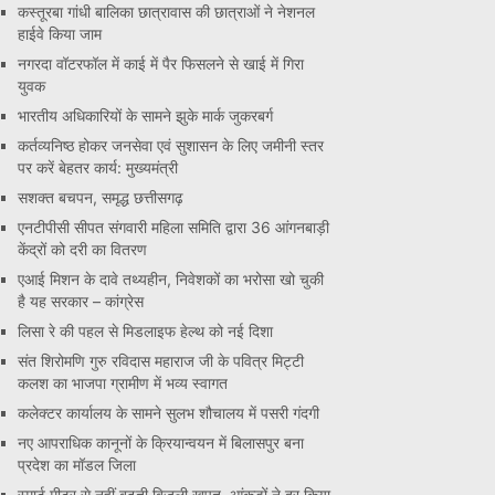
कस्तूरबा गांधी बालिका छात्रावास की छात्राओं ने नेशनल
हाईवे किया जाम
नगरदा वॉटरफॉल में काई में पैर फिसलने से खाई में गिरा
युवक
भारतीय अधिकारियों के सामने झुके मार्क जुकरबर्ग
कर्तव्यनिष्ठ होकर जनसेवा एवं सुशासन के लिए जमीनी स्तर
पर करें बेहतर कार्य: मुख्यमंत्री
सशक्त बचपन, समृद्ध छत्तीसगढ़
एनटीपीसी सीपत संगवारी महिला समिति द्वारा 36 आंगनबाड़ी
केंद्रों को दरी का वितरण
एआई मिशन के दावे तथ्यहीन, निवेशकों का भरोसा खो चुकी
है यह सरकार – कांग्रेस
लिसा रे की पहल से मिडलाइफ हेल्थ को नई दिशा
संत शिरोमणि गुरु रविदास महाराज जी के पवित्र मिट्टी
कलश का भाजपा ग्रामीण में भव्य स्वागत
कलेक्टर कार्यालय के सामने सुलभ शौचालय में पसरी गंदगी
नए आपराधिक कानूनों के क्रियान्वयन में बिलासपुर बना
प्रदेश का मॉडल जिला
स्मार्ट मीटर से नहीं बढ़ती बिजली खपत, आंकड़ों ने दूर किया