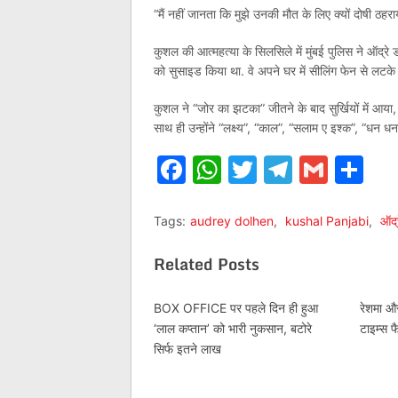
“मैं नहीं जानता कि मुझे उनकी मौत के लिए क्यों दोषी ठहरा
कुशल की आत्महत्या के सिलसिले में मुंबई पुलिस ने ऑद्र
को सुसाइड किया था. वे अपने घर में सीलिंग फेन से लटके 
कुशल ने “जोर का झटका” जीतने के बाद सुर्खियों में आ
साथ ही उन्होंने “लक्ष्य”, “काल”, “सलाम ए इश्क”, “धन धन
Facebook
WhatsApp
Twitter
Telegr
Gmai
Sh
Tags:
audrey dolhen
,
kushal Panjabi
,
ऑद्र
Related Posts
BOX OFFICE पर पहले दिन ही हुआ
रेशमा और
‘लाल कप्तान’ को भारी नुकसान, बटोरे
टाइम्स फ
सिर्फ इतने लाख