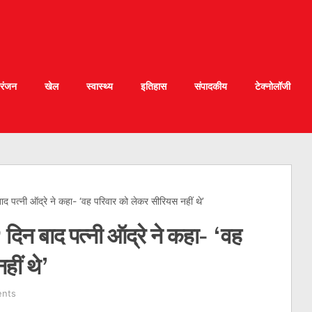
रंजन
खेल
स्वास्थ्य
इतिहास
संपादकीय
टेक्नोलॉजी
द पत्नी ऑद्रे ने कहा- ‘वह परिवार को लेकर सीरियस नहीं थे’
दिन बाद पत्नी ऑद्रे ने कहा- ‘वह
हीं थे’
nts