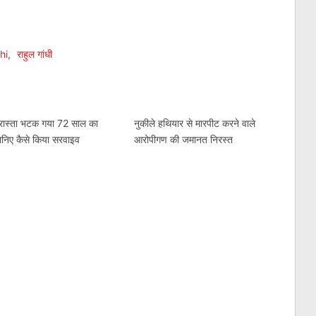
am
l
are
hi
,
राहुल गांधी
ं रास्ता भटक गया 72 साल का
नुकीले हथियार से मारपीट करने वाले
 जानिए कैसे किया सरवाइव
आरोपीगण की जमानत निरस्‍त