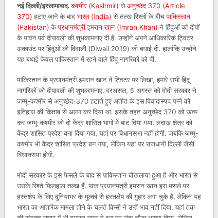
नई दिल्‍ली/इस्‍लामाबाद.
कश्‍मीर (Kashmir)
से
अनुच्‍छेद 370 (Article
370)
हटाए जाने के बाद
भारत (India)
से तल्‍ख रिश्‍तों के बीच
पाकिस्‍तान
(Pakistan)
के
प्रधानमंत्री इमरान खान (Imran Khan)
ने हिंदुओं को दीपों
के पावन पर्व दीपावली की शुभकामनाएं दी हैं. उन्‍होंने अपने आधिकारिक ट्विटर
अकाउंट पर हिंदुओं को दिवाली (Diwali 2019) की बधाई दी. हालांकि उन्‍होंने
यह बधाई केवल पाकिस्‍तान में रहने वाले हिंदू नागरिकों को दी.
पाकिस्‍तान के प्रधानमंत्री इमरान खान ने ट्विटर पर लिखा, हमारे सभी हिंदू
नागरिकों को दीपावली की शुभकामनाएं. दरअसल, 5 अगस्त को मोदी सरकार ने
जम्‍मू-कश्‍मीर से अनुच्छेद-370 हटाते हुए अतीत के इस विवादास्पद पन्ने को
इतिहास की किताब से अलग कर दिया था. इसके तहत अनुच्छेद 370 को खत्म
कर जम्मू-कश्मीर को दो केंद्र शासित भागों में बांट दिया गया. लदाख क्षेत्र को
केंद्र शासित प्रदेश बना दिया गया, यहां पर विधानसभा नहीं होगी. जबकि जम्मू-
कश्मीर भी केंद्र शासित प्रदेश बन गया, लेकिन यहां पर राजधानी दिल्ली जैसी
विधानसभा होगी.
मोदी सरकार के इस फैसले के बाद से पाकिस्‍तान बौखलाया हुआ है और भारत से
उसके रिश्‍ते फिलहाल तल्‍ख हैं. पाक प्रधानमंत्री इमरान खान इस मसले पर
हस्‍तक्षेप के लिए दुनियाभर के मुल्‍कों से हस्‍तक्षेप की गुहार लगा चुके हैं, लेकिन यह
भारत का आंतरिक मामला होने के चलते किसी ने उन्‍हें भाव नहीं दिया. यहां तक
की संयुक्‍त राष्‍ट्र में भी इमरान खान ने इस पर लंबा चौड़ा भाषण दिया, लेकिन